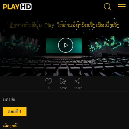
Error loading media: File could not be played
0
Save
Share
ຕອນທີ
ຕອນທີ 1
ເລື່ອງຫຍໍ້: