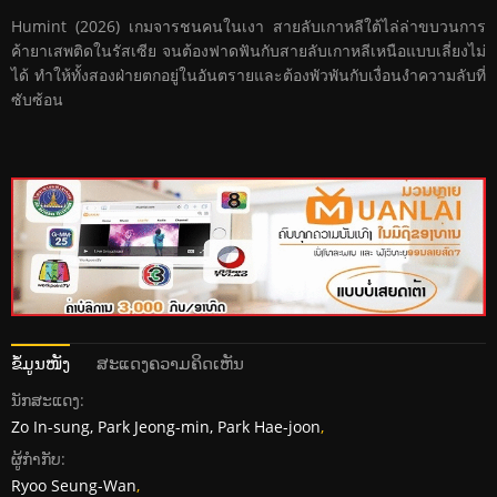
Humint (2026) เกมจารชนคนในเงา สายลับเกาหลีใต้ไล่ล่าขบวนการ
ค้ายาเสพติดในรัสเซีย จนต้องฟาดฟันกับสายลับเกาหลีเหนือแบบเลี่ยงไม่
ได้ ทำให้ทั้งสองฝ่ายตกอยู่ในอันตรายและต้องพัวพันกับเงื่อนงำความลับที่
ซับซ้อน
ຂໍ້ມູນໜັງ
ສະແດງຄວາມຄິດເຫັນ
ນັກສະແດງ:
Zo In-sung, Park Jeong-min, Park Hae-joon
,
ຜູ້ກໍາກັບ:
Ryoo Seung-Wan
,