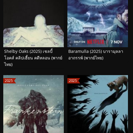
Shelby Oaks (2025) เชลบี้
Baramulla (2025) บารามุลลา
โอคส์ คลิปเฮี้ยน คดีหลอน (พากย์
อาถรรพ์ (พากย์ไทย)
ไทย)
2025
2025