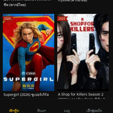
ชีพ (พากย์ไทย)
2026
2026
A Shop for Killers Season 2
Supergirl (2026) ซูเปอร์เกิร์ล
(2026) มรดกร้านนักฆ่า ซีซั่น 2
(พากย์ไทย)
(พากย์ไทย)
ໜ້າຫຼັກ
ກັບມາ
ເມນູ
ເຂົ້າສູ່ລະບົບ