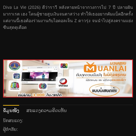
Diva La Vie​ (2026) ดีว่าราวี หลังหายหน้าจากวงการไป 7 ปี ปลายฝัน
มากาเรต เฮง โดนผู้ชายสูบเงินจนตาสว่าง ทำให้เธออยากคัมแบ็คอีกครั้ง
แต่งานนี้เธอต้องร่วมงานกับไอดอลเจ็น Z ดาวรุ่ง จนนำไปสู่สงครามแย่ง
ซีนสุดดุเดือด
ຂໍ້ມູນໜັງ
ສະແດງຄວາມຄິດເຫັນ
ນັກສະແດງ:
ຜູ້ກໍາກັບ: