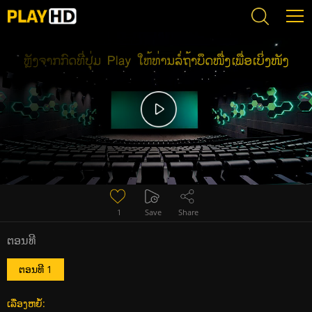
Error loading media: File could not be played
1
Save
Share
ຕອນທີ
ຕອນທີ 1
ເລື່ອງຫຍໍ້: