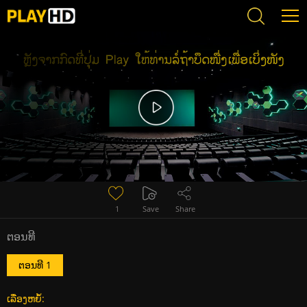
Error loading media: File could not be played
1
Save
Share
ຕອນທີ
ຕອນທີ 1
ເລື່ອງຫຍໍ້: