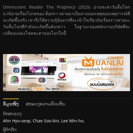
Omniscient Reader The Prophecy (2025) อ่านชะตาวันสิ้นโลก
นวนิยายเรื่องโปรดของ ด็อกจา กลายมาเป็นลางบอกเหตุของเหตุการณ์ที่
จะเกิดขึ้นจริง เขาจึงใช้ความรู้อันยากที่จะเข้าใจเกี่ยวกับเรื่องราวหายนะ
วันสิ้นโลกที่กำลังจะเกิดขึ้นดังกล่าว ในฐานะของพนักงานบริษัทที่จะ
เปลี่ยนแปลงโชคชะตาของโลกใบนี้
ຂໍ້ມູນໜັງ
ສະແດງຄວາມຄິດເຫັນ
ນັກສະແດງ:
Ahn Hyo-seop, Chae Soo-bin, Lee Min-ho
,
ຜູ້ກໍາກັບ: