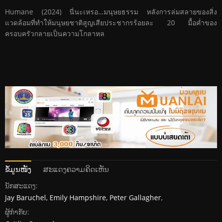
Humane (2024) นี่นะเหรอ…มนุษยธรรม หลังการล่มสลายของสิ่ง
แวดล้อมที่ทำให้มนุษยชาติสูญเสียประชากรร้อยละ 20 มื้อค่ำของ
ครอบครัวกลายเป็นความโกลาหล
ຂໍ້ມູນໜັງ
ສະແດງຄວາມຄິດເຫັນ
ນັກສະແດງ:
Jay Baruchel, Emily Hampshire, Peter Gallagher
,
ຜູ້ກໍາກັບ: