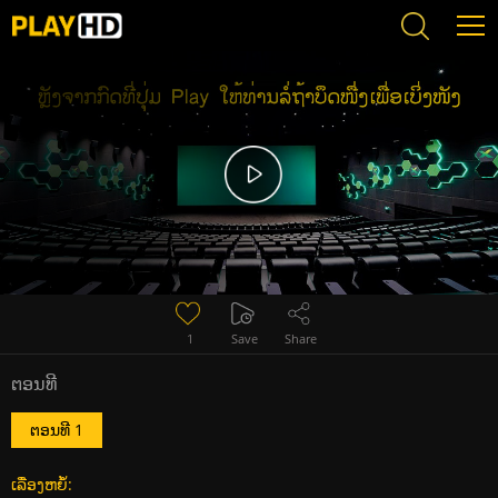
Error loading media: File could not be played
1
Save
Share
ຕອນທີ
ຕອນທີ 1
ເລື່ອງຫຍໍ້: