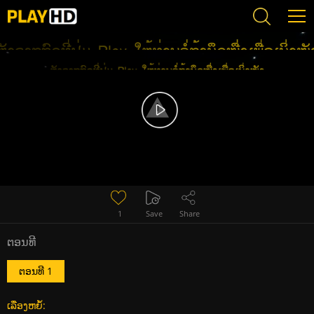
Error loading media: File could not be played
1
Save
Share
ຕອນທີ
ຕອນທີ 1
ເລື່ອງຫຍໍ້: