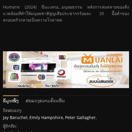
Humane (2024) นี่นะเหรอ…มนุษยธรรม หลังการล่มสลายของสิ่ง
แวดล้อมที่ทำให้มนุษยชาติสูญเสียประชากรร้อยละ 20 มื้อค่ำของ
ครอบครัวกลายเป็นความโกลาหล
ຂໍ້ມູນໜັງ
ສະແດງຄວາມຄິດເຫັນ
ນັກສະແດງ:
Jay Baruchel, Emily Hampshire, Peter Gallagher
,
ຜູ້ກໍາກັບ: