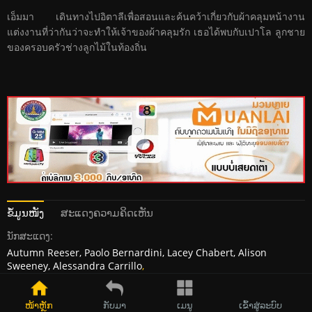
เอ็มมา เดินทางไปอิตาลีเพื่อสอนและค้นคว้าเกี่ยวกับผ้าคลุมหน้างาน
แต่งงานที่ว่ากันว่าจะทำให้เจ้าของผ้าคลุมรัก เธอได้พบกับเปาโล ลูกชาย
ของครอบครัวช่างลูกไม้ในท้องถิ่น
ຂໍ້ມູນໜັງ
ສະແດງຄວາມຄິດເຫັນ
ນັກສະແດງ:
Autumn Reeser, Paolo Bernardini, Lacey Chabert, Alison
Sweeney, Alessandra Carrillo
,
ຜູ້ກໍາກັບ:
Terry Ingram
,
ໜ້າຫຼັກ
ກັບມາ
ເມນູ
ເຂົ້າສູ່ລະບົບ