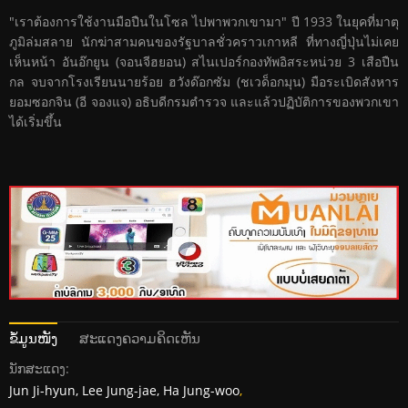
"เราต้องการใช้งานมือปืนในโซล ไปพาพวกเขามา" ปี 1933 ในยุคที่มาตุ
ภูมิล่มสลาย นักฆ่าสามคนของรัฐบาลชั่วคราวเกาหลี ที่ทางญี่ปุ่นไม่เคย
เห็นหน้า อันอ๊กยูน (จอนจีฮยอน) สไนเปอร์กองทัพอิสระหน่วย 3 เสือปืน
กล จบจากโรงเรียนนายร้อย ฮวังด๊อกซัม (ชเวด็อกมุน) มือระเบิดสังหาร
ยอมซอกจิน (อี จองแจ) อธิบดีกรมตำรวจ และแล้วปฏิบัติการของพวกเขา
ได้เริ่มขึ้น
ຂໍ້ມູນໜັງ
ສະແດງຄວາມຄິດເຫັນ
ນັກສະແດງ:
Jun Ji-hyun, Lee Jung-jae, Ha Jung-woo
,