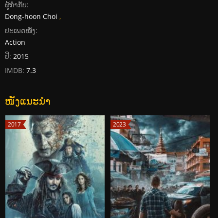
ຜູ້ກໍາກັບ:
Dong-hoon Choi
,
ປະເພດໜັງ:
Action
ປີ:
2015
IMDB:
7.3
ໜັງແນະນໍາ
2017
2023