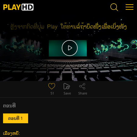
Error loading media: File could not be played
51
Save
Share
ຕອນທີ
ຕອນທີ 1
ເລື່ອງຫຍໍ້: