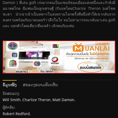
Damon ) ที่เล่น goft เก่งมากจนเป็นแชมป์ของเมืองแห่งหนึ่งและกำลังมี
อนาคตไกล มีแฟนเป็นลูกเศรษฐี (รับบทโดยCharize Theron )แต่โชค
ชะตา นำเขาเข้าเป็นทหารในสงครามโลกครั้งที่หนึ่งทำให้เขากลับจาก
สงครามพร้อมกับบาดแผลร้าวลึกในใจ จนไม่สามารถจะกลับมาเล่น goft
และ แยกตัวโดดเดี่ยว/ดื่มเหล้า เลิกคบกับแฟน
ຂໍ້ມູນໜັງ
ສະແດງຄວາມຄິດເຫັນ
ນັກສະແດງ:
Will Smith
,
Charlize Theron
,
Matt Damon
,
ຜູ້ກໍາກັບ:
Robert Redford
,