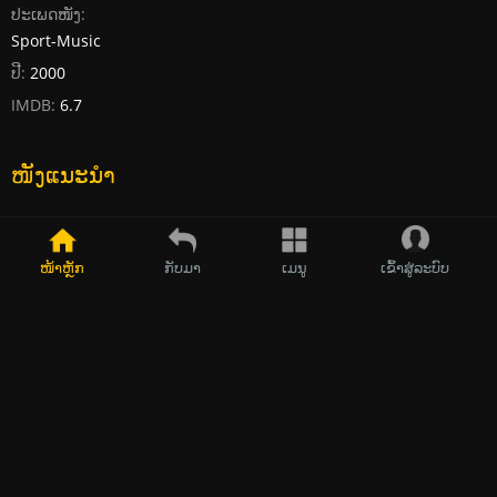
ປະເພດໜັງ:
Sport-Music
ປີ:
2000
IMDB:
6.7
ໜັງແນະນໍາ
2023
2024
ໜ້າຫຼັກ
ກັບມາ
ເມນູ
ເຂົ້າສູ່ລະບົບ