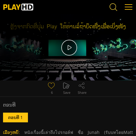
Error loading media: File could not be played
6
Save
Share
ຕອນທີ
ຕອນທີ 1
ເລື່ອງຫຍໍ້:
หนังเรื่องนี้เล่าถึงโปรกอล์ฟ ชื่อ Junah (รับบทโดยMatt