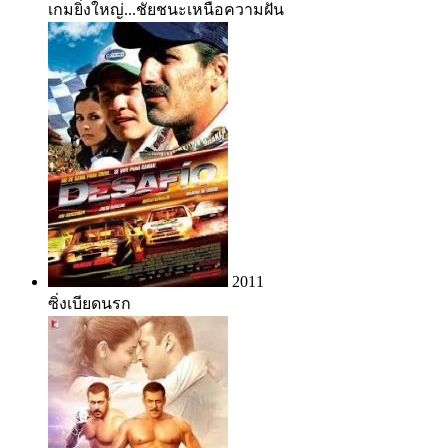
เกมยิ่งใหญ่...ชัยชนะเหนือความฝัน
2011
ซิ่งเบียดนรก