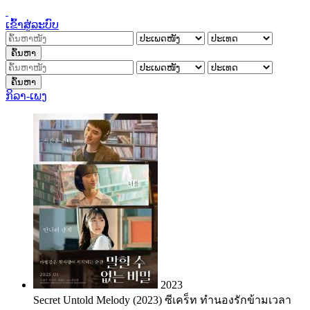
ເຂົ້າສູ່ລະບົບ
ຄົ້ນຫາ
ຄົ້ນຫາ
ກິລາ-ເພງ
2023
Secret Untold Melody (2023) ซีเคร็ท ทำนองรักข้ามเวลา