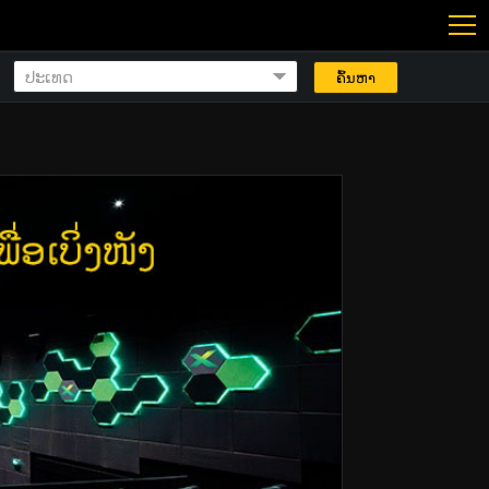
ຄົ້ນຫາ