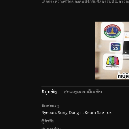
เลือกระหว่างชีวิตของคนที่รักกับศีลธรรมที่ไม่อาจละ
ຂໍ້ມູນໜັງ
ສະແດງຄວາມຄິດເຫັນ
ນັກສະແດງ:
Ryeoun, Sung Dong-il, Keum Sae-rok
,
ຜູ້ກໍາກັບ: