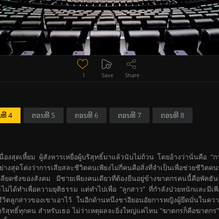
1
Save
Share
ທີ 4
ຕອນທີ 5
ຕອນທີ 6
ຕອນທີ 7
ຕອນທີ 8
นื่องสุดเหี้ยม ผู้สังหารเหยื่อผู้บริสุทธิ์มาแล้วนับไม่ถ้วน โดยอ้างว่านั่น
อย่างสุดโต่งว่าการเสียสละชีวิตคนเพียงไม่กี่คนคือสิ่งที่จำเป็นเพื่อช่
ชังของสังคม มีชายเพียงคนเดียวที่ต้องยืนอยู่ข้างฆาตกรคนนี้คือพัคฮัน
และไม่ได้ทำเพื่อความยุติธรรม แต่ทำไปเพื่อ “ลูกสาว” ที่กำลังป่วยหนักและมีเพ
วิตลูกสาวของเขาเอาไว้ ในอีกด้านหนึ่งชาอียอนอัยการหญิงผู้ยึดมั่นในควา
ู้บริสุทธิ์ทุกคน สำหรับเธอ ไม่ว่าเหตุผลจะยิ่งใหญ่แค่ไหน “ฆาตกรก็คือฆาตก