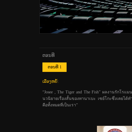
ຕອນທີ
ຕອນທີ 1
ເລື່ອງຫຍໍ້:
“Josee , The Tiger and The Fish” ผลงานรักโรแมนต
นวนิยายเรื่องสั้นของทานาเบะ เซย์โกะซึ่งเคยได้
คือทั้งหมดที่เป็นเรา”