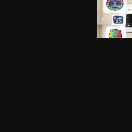
ຂໍ້ມູນໜັງ
ສະແດງຄວາມຄິດເຫັນ
ນັກສະແດງ:
Kaya Kiyohara(voice), Taishi Nakagawa(voice), Mats
ຜູ້ກໍາກັບ:
Kôtarô Tamura
,
ປະເພດໜັງ:
Drama
ປີ:
2020
IMDB:
7.6