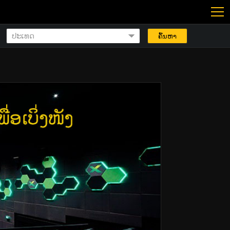
ຄົ້ນຫາ