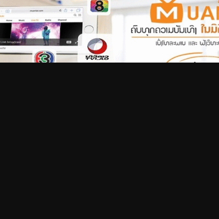
utera Chiemi(voice)
,