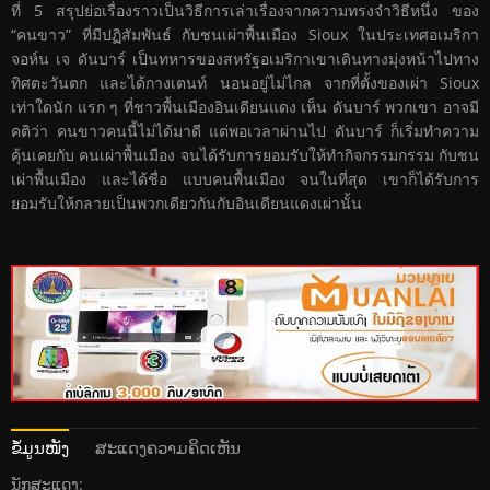
ที่ 5 สรุปย่อเรื่องราวเป็นวิธีการเล่าเรื่องจากความทรงจำวิธีหนึ่ง ของ
“คนขาว” ที่มีปฏิสัมพันธ์ กับชนเผ่าพื้นเมือง Sioux ในประเทศอเมริกา
จอห์น เจ ดันบาร์ เป็นทหารของสหรัฐอเมริกาเขาเดินทางมุ่งหน้าไปทาง
ทิศตะวันตก และได้กางเตนท์ นอนอยู่ไม่ไกล จากที่ตั้งของเผ่า Sioux
เท่าใดนัก แรก ๆ ที่ชาวพื้นเมืองอินเดียนแดง เห็น ดันบาร์ พวกเขา อาจมี
คติว่า คนขาวคนนี้ไม่ได้มาดี แต่พอเวลาผ่านไป ดันบาร์ ก็เริ่มทำความ
คุ้นเคยกับ คนเผ่าพื้นเมือง จนได้รับการยอมรับให้ทำกิจกรรมกรรม กับชน
เผ่าพื้นเมือง และได้ชื่อ แบบคนพื้นเมือง จนในที่สุด เขาก็ได้รับการ
ยอมรับให้กลายเป็นพวกเดียวกันกับอินเดียนแดงเผ่านั้น
ຂໍ້ມູນໜັງ
ສະແດງຄວາມຄິດເຫັນ
ນັກສະແດງ: