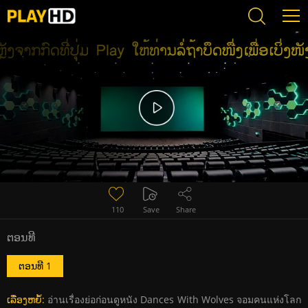
Error loading media: File could not be played
110
Save
Share
ຕອນທີ
ຕອນທີ 1
ເລື່ອງຫຍໍ້:
อ่านเรื่องย่อก่อนดูหนัง Dances With Wolves จอมคนแห่งโลก