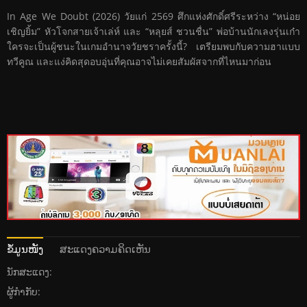
In Age We Doubt (2026) วัยแก่ 2569 ศึกแห่งศักดิ์ศรีระหว่าง “หน่อย
เชิญยิ้ม” หัวโจกสายเจ้าเล่ห์ และ “หลุยส์ ชวนชื่น” พ่อบ้านนักเลงรุ่นเก๋า
ใครจะเป็นผู้ชนะในเกมอำนาจวัยชราครั้งนี้? เตรียมพบกับความฮาแบบ
ทวีคูณ และแง่คิดสุดอบอุ่นที่คุณอาจไม่เคยสัมผัสจากที่ไหนมาก่อน
ຂໍ້ມູນໜັງ
ສະແດງຄວາມຄິດເຫັນ
ນັກສະແດງ:
ຜູ້ກໍາກັບ: