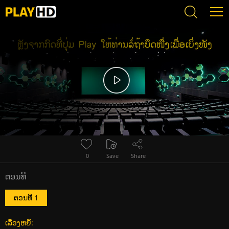
Error loading media: File could not be played
0
Save
Share
ຕອນທີ
ຕອນທີ 1
ເລື່ອງຫຍໍ້: