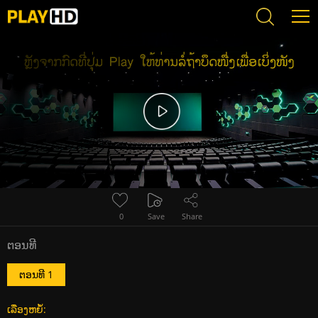
Error loading media: File could not be played
0
Save
Share
ຕອນທີ
ຕອນທີ 1
ເລື່ອງຫຍໍ້: