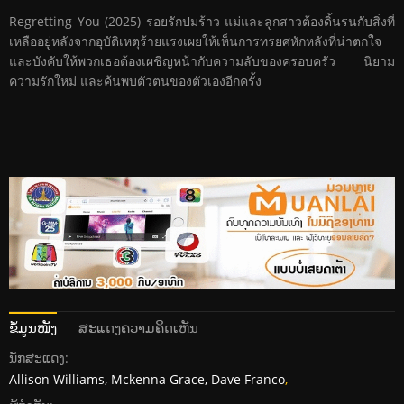
Regretting You (2025) รอยรักปมร้าว แม่และลูกสาวต้องดิ้นรนกับสิ่งที่
เหลืออยู่หลังจากอุบัติเหตุร้ายแรงเผยให้เห็นการทรยศหักหลังที่น่าตกใจ
และบังคับให้พวกเธอต้องเผชิญหน้ากับความลับของครอบครัว นิยาม
ความรักใหม่ และค้นพบตัวตนของตัวเองอีกครั้ง
ຂໍ້ມູນໜັງ
ສະແດງຄວາມຄິດເຫັນ
ນັກສະແດງ:
Allison Williams, Mckenna Grace, Dave Franco
,