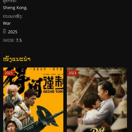
ຜູ້ກໍາກັບ:
Sheng Kong
,
ປະເພດໜັງ:
War
ປີ:
2025
IMDB:
7.5
ໜັງແນະນໍາ
2025
2023