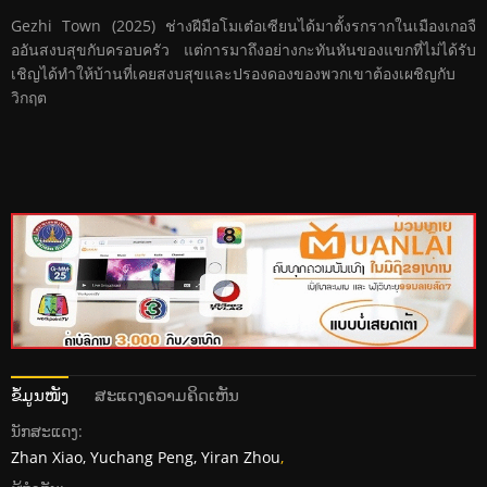
Gezhi Town (2025) ช่างฝีมือโมเต๋อเซียนได้มาตั้งรกรากในเมืองเกอจื
ออันสงบสุขกับครอบครัว แต่การมาถึงอย่างกะทันหันของแขกที่ไม่ได้รับ
เชิญได้ทำให้บ้านที่เคยสงบสุขและปรองดองของพวกเขาต้องเผชิญกับ
วิกฤต
ຂໍ້ມູນໜັງ
ສະແດງຄວາມຄິດເຫັນ
ນັກສະແດງ:
Zhan Xiao, Yuchang Peng, Yiran Zhou
,