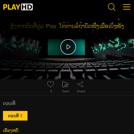
Error loading media: File could not be played
0
Save
Share
ຕອນທີ
ຕອນທີ 1
ເລື່ອງຫຍໍ້: