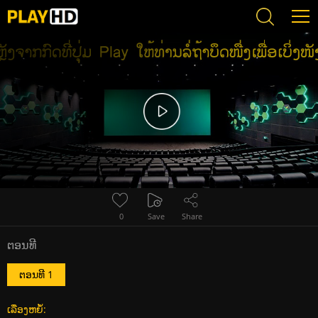
Error loading media: File could not be played
0
Save
Share
ຕອນທີ
ຕອນທີ 1
ເລື່ອງຫຍໍ້: