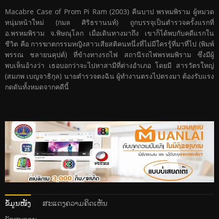
Macabre Case of Prom Pi Ram (2003) คืนบาป พรหมพิราม ผู้หมวด
หนุ่มหน้าใหม่ (กมล ศิริธรานนท์) ถูกบรรจุเป็นตำรวจครั้งแรกที่
อ.พรหมพิราม จ.พิษณุโลก เมื่อเดินทางมาถึง เขาก็ได้พบกับคดีแรกใน
ชีวิต คือ การฆาตกรรมหญิงสาวเสียสติคนหนึ่งที่ไม่มีใครรู้ที่มาที่ไป (พิมพ์
พรรณ ชลายนคุปต์) ที่ข้างทางรถไฟ สถานีรถไฟพรหมพิราม ซึ่งมีผู้
พบเห็นอ้างว่า เธอบอกว่าจะไปหาสามีที่ต่างอำเภอ โดยมี สารวัตรใหญ่
(สมภพ เบญจาธิกุล) นายตำรวจตงฉิน ผู้ทำงานตรงไปตรงมา ต้องรับแรง
กดดันทั้งหมดจากคดีนี้
ຂໍ້ມູນໜັງ
ສະແດງຄວາມຄິດເຫັນ