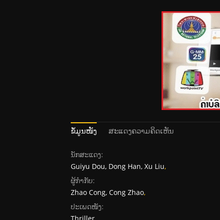
ຂໍ້ມູນໜັງ
ສະແດງຄວາມຄິດເຫັນ
ນັກສະແດງ:
Guiyu Dou, Dong Han, Xu Liu
,
ຜູ້ກໍາກັບ:
Zhao Cong, Cong Zhao
,
ປະເພດໜັງ:
Thriller