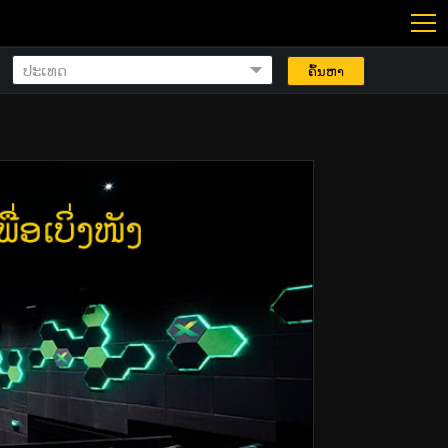
ຄົ້ນຫາ