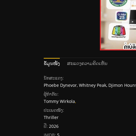
ຂໍ້ມູນໜັງ
ສະແດງຄວາມຄິດເຫັນ
ນັກສະແດງ:
Phoebe Dynevor, Whitney Peak, Djimon Houn
ຜູ້ກໍາກັບ:
Tommy Wirkola
,
ປະເພດໜັງ:
Thriller
ປີ:
2026
IMDB:
5