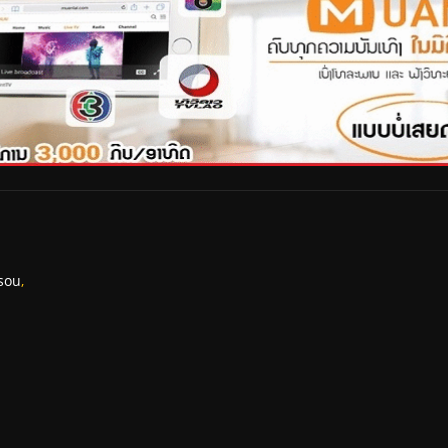
sou
,