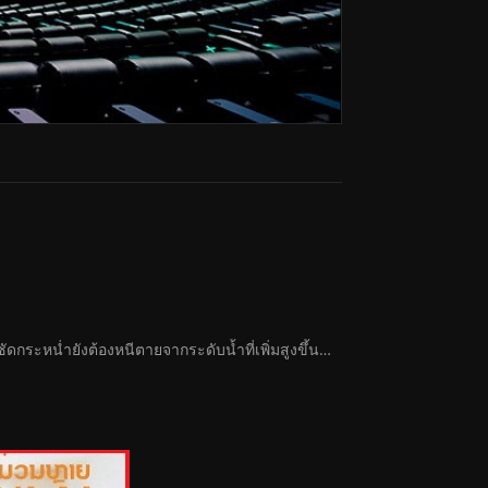
ซัดกระหน่ำยังต้องหนีตายจากระดับน้ำที่เพิ่มสูงขึ้น…