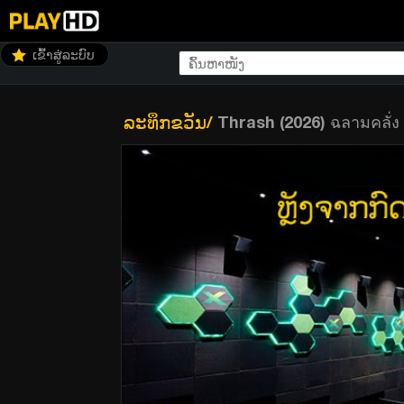
ເຂົ້າສູ່ລະບົບ
ລະທຶກຂວັນ
/
Thrash (2026) ฉลามคลั่ง
Thrash (2026) ฉลามคลั่ง ทะเลเดือด (พากย์ไทย