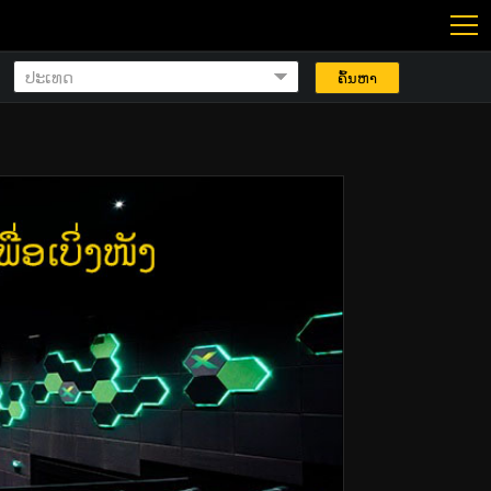
ຄົ້ນຫາ