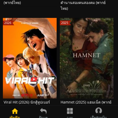
(พากย์ไทย)
ตำนานสองคนสองคม (พากย์
ไทย)
2026
2025
Viral Hit (2026) นักสู้ทูปเบอร์
Hamnet (2025) แฮมเน็ต (พากย์
(พากย์ไทย)
ไทย)
ໜ້າຫຼັກ
ກັບມາ
ເມນູ
ເຂົ້າສູ່ລະບົບ