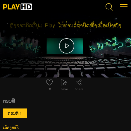
Error loading media: File could not be played
0
Save
Share
ຕອນທີ
ຕອນທີ 1
ເລື່ອງຫຍໍ້: