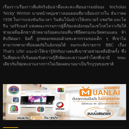
เรื่องราวเรื่องราวที่แท้จริงอันน่าทึ่งและสะเทือนอารมณ์ของ Nicholas
'Nicky' Winton นายหน้าหนุ่มชาวลอนดอนที่มาเยือนปรากใน ธันวาคม
1938 ในการแข่งขันกับเวลา วินตันโน้มน้าวให้เทรเวอร์ แชดวิค และโด
รีน วอร์ริเนอร์ แห่งคณะกรรมการผู้ลี้ภัยแห่งอังกฤษในเชโกสโลวาเกียให้
ช่วยเหลือเด็กชาวยิวหลายร้อยคนก่อนที่นาซียึดครองจะปิดพรมแดน ห้า
สิบปีต่อมา นิคกี้ ถูกหลอกหลอนด้วยชะตากรรมของเด็ก ๆ ที่เขาไม่
สามารถพามาที่ปลอดภัยในอังกฤษได้ จนกระทั่งรายการ BBC เรื่อง
That's Life! แนะนำให้เขารู้จักกับบางคนที่เขาช่วยช่วยเหลืออีกครั้ง ซึ่ง
ในที่สุดเขาก็เริ่มยอมรับความรู้สึกผิดและความเศร้าโศกที่เขามี ขณะ
เดียวกันก็พุ่งทะยานจากการไม่เปิดเผยนามมาเป็นวีรบุรุษของชาติ