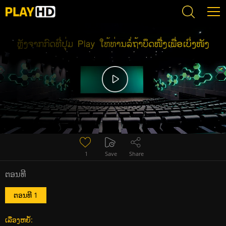
Error loading media: File could not be played
1
Save
Share
ຕອນທີ
ຕອນທີ 1
ເລື່ອງຫຍໍ້: