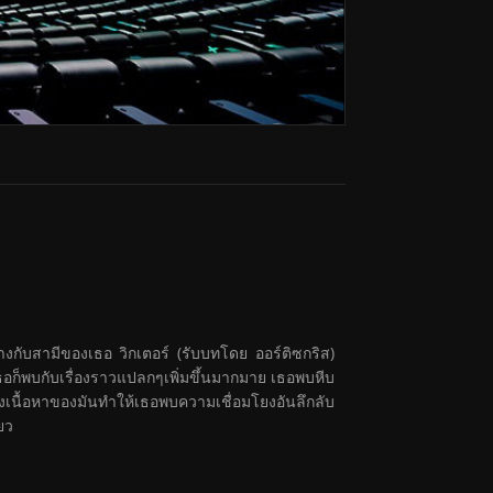
งกับสามีของเธอ วิกเตอร์ (รับบทโดย ออร์ติซกริส)
นเธอก็พบกับเรื่องราวแปลกๆเพิ่มขึ้นมากมาย เธอพบหีบ
่งเนื้อหาของมันทำให้เธอพบความเชื่อมโยงอันลึกลับ
่ยว