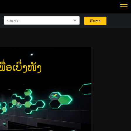
ຄົ້ນຫາ