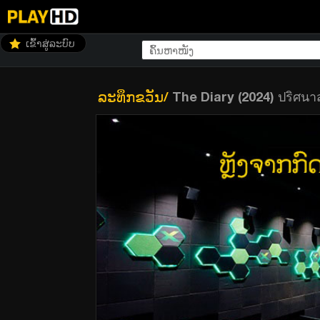
ເຂົ້າສູ່ລະບົບ
ລະທຶກຂວັນ
/
The Diary (2024) ปริศนา
The Diary (2024) ปริศนาสมุดขุดอดีต (พากย์ไท