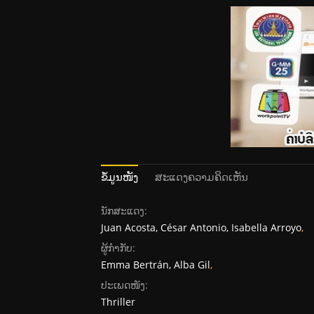
ຂໍ້ມູນໜັງ
ສະແດງຄວາມຄິດເຫັນ
ນັກສະແດງ:
Juan Acosta, César Antonio, Isabella Arroyo
,
ຜູ້ກໍາກັບ:
Emma Bertrán, Alba Gil
,
ປະເພດໜັງ:
Thriller