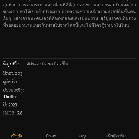
ภาพยนต์แอคชั่นอาชญากรรมจากประเทศจีน 2030 ณ เมืองเฟิง นักฆ่าเก่
อจวินและคู่หูของเขาซ่งเยียน ได้รับมอบหมายจากองค์กรของพวกเขาให้
ลอบสังหารนักข่าวชื่อเมิ่งไป๋ ในระหว่างการลอบสังหารเก่อจวินเริ่มมี
ความทรงจำที่กระจัดกระจายกับเมิ่งไป๋และพบรูปถ่ายของตัวเองกับเมิ่งไป๋
ในห้องของเขา เก่อจวินเริ่มตรวจสอบตัวตนของเขา ซึ่งนำเขาไปสู่
สถาบันวิจัยโรคอัลไซเมอร์สำหรับลูกค้าที่ร่ำรวย หลังจากพลิกผันหลาย
ครั้ง เก่อจวินและซ่งเยียนพบผู้ป่วยชื่อลู่เสี่ยวซิงที่หลบหนีจากสถาบันวิจัย
และพวกเขาค้นพบว่าตัวตนที่แท้จริงของเก่อจวินคือเจ้าหน้าที่ตำรวจที่ถูก
จับได้ขณะสืบสวนสถาบันวิทยาศาสตร์สมองและมีความทรงจำเกี่ยวกับ
มือสังหารฝังอยู่ในตัวเขา เก่อจวินกลับไปที่ห้องทดลองเพื่อการต่อสู้ครั้ง
สุดท้าย การฆ่าภรรยาและเพื่อนที่ดีที่สุดของเขา และตกหลุมรักน้องสาว
ของเขา ทำให้เขาเจ็บปวดมาก ด้วยความช่วยเหลือจากผู้ป่วยที่ตื่นขึ้นคน
อื่นๆ เขาเอาชนะคนเลวที่ห้องทดลองและเป็นพยาน สุริยุปราคาเต็มดวง
ที่รอคอยมานานเก่อจวินหายไปจากโลกนี้และไม่มีใครรู้ว่าเขาไปไหน
ຂໍ້ມູນໜັງ
ສະແດງຄວາມຄິດເຫັນ
ໜ້າຫຼັກ
ກັບມາ
ເມນູ
ເຂົ້າສູ່ລະບົບ