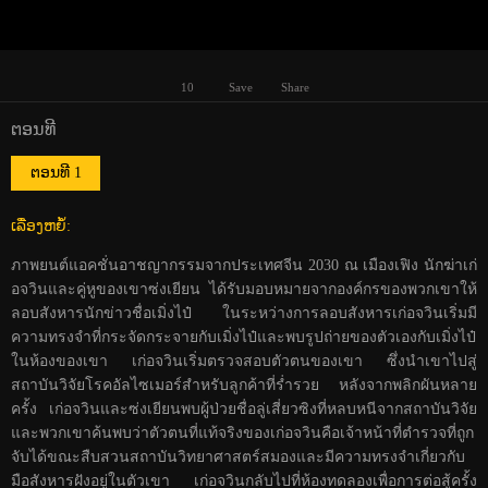
10
Save
Share
ຕອນທີ
ຕອນທີ 1
ເລື່ອງຫຍໍ້: