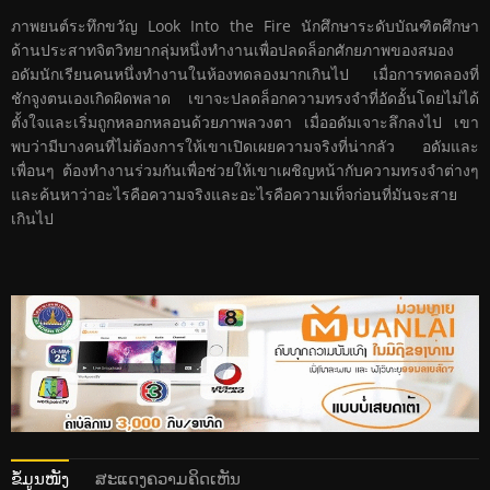
ภาพยนต์ระทึกขวัญ Look Into the Fire นักศึกษาระดับบัณฑิตศึกษา
ด้านประสาทจิตวิทยากลุ่มหนึ่งทำงานเพื่อปลดล็อกศักยภาพของสมอง
อดัมนักเรียนคนหนึ่งทำงานในห้องทดลองมากเกินไป เมื่อการทดลองที่
ชักจูงตนเองเกิดผิดพลาด เขาจะปลดล็อกความทรงจำที่อัดอั้นโดยไม่ได้
ตั้งใจและเริ่มถูกหลอกหลอนด้วยภาพลวงตา เมื่ออดัมเจาะลึกลงไป เขา
พบว่ามีบางคนที่ไม่ต้องการให้เขาเปิดเผยความจริงที่น่ากลัว อดัมและ
เพื่อนๆ ต้องทำงานร่วมกันเพื่อช่วยให้เขาเผชิญหน้ากับความทรงจำต่างๆ
และค้นหาว่าอะไรคือความจริงและอะไรคือความเท็จก่อนที่มันจะสาย
เกินไป
ຂໍ້ມູນໜັງ
ສະແດງຄວາມຄິດເຫັນ