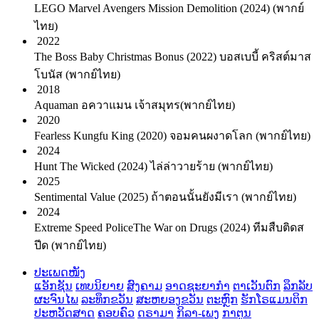
LEGO Marvel Avengers Mission Demolition (2024) (พากย์
ไทย)
2022
The Boss Baby Christmas Bonus (2022) บอสเบบี้ คริสต์มาส
โบนัส (พากย์ไทย)
2018
Aquaman อควาแมน เจ้าสมุทร(พากย์ไทย)
2020
Fearless Kungfu King (2020) จอมคนผงาดโลก (พากย์ไทย)
2024
Hunt The Wicked (2024) ไล่ล่าวายร้าย (พากย์ไทย)
2025
Sentimental Value (2025) ถ้าตอนนั้นยังมีเรา (พากย์ไทย)
2024
Extreme Speed PoliceThe War on Drugs (2024) ทีมสืบติดส
ปีด (พากย์ไทย)
ປະເພດໜັງ
ແອັກຊັນ
ເທບນິຍາຍ
ສົງຄາມ
ອາດຊະຍາກໍາ
ຕາເວັນຕົກ
ລຶກລັບ
ຜະຈົນໄພ
ລະທຶກຂວັນ
ສະຫຍອງຂວັນ
ຕະຫຼົກ
ຮັກໂຣແມນຕິກ
ປະຫວັດສາດ
ຄອບຄົວ
ດຣາມາ
ກິລາ-ເພງ
ກາຕູນ