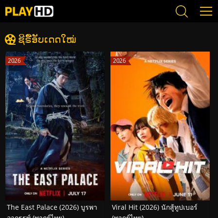
ຊີຣີ໌ອັບເດດໃໝ່
2026
2026
The East Palace (2026) บูรพา
Viral Hit (2026) นักสู้ทูปเบอร์
อาถรรพ์ (พากย์ไทย)
(พากย์ไทย)