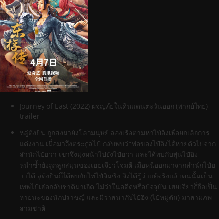
Journey of East (2022) ผจญภัยในดินแดนตะวันออก (พากย์ไทย)
trailer
หลู่ต้งปิน ถูกส่งมายังโลกมนุษย์ ล่องเรือตามหาไป๋อิงเพื่อยกเลิกการ
แต่งงาน เมื่อมาถึงตระกูลไป๋ กลับพบว่าพ่อของไป๋อิงได้หายตัวไปจาก
สำนักไป๋ฮวา เขาจึงมุ่งหน้าไปยังไป๋ฮวา และได้พบกับหุ่นไป๋อิง
หนำซ้ำยังถูกลูกสมุนของเฮยเจียวโจมตี เมื่อหนีออกมาจากสำนักไป๋ฮ
วาได้ ลู่ต้งปินก็ได้พบกับไท่ไป๋จินซิง จึงได้รู้ว่าแท้จริงแล้วตนนั้นเป็น
เทพไป๋เฮ่อกลับชาติมาเกิด ไม่ว่าในอดีตหรือปัจจุบัน เฮยเจียวก็ถือเป็น
หายนะของนักปราชญ์ และมีวาสนากับไป๋อิง (ไป๋หมู่ตัน) มาสามภพ
สามชาติ