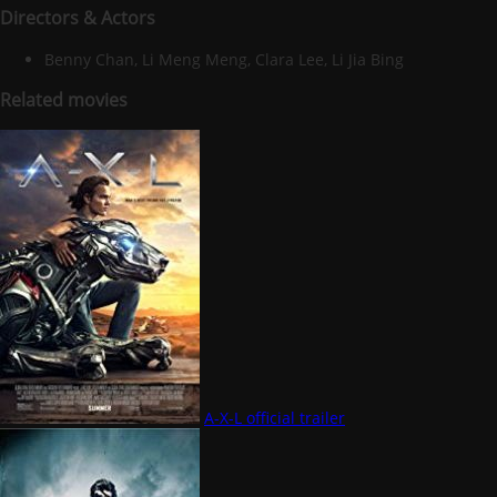
Directors & Actors
Benny Chan, Li Meng Meng, Clara Lee, Li Jia Bing
Related movies
A-X-L official trailer