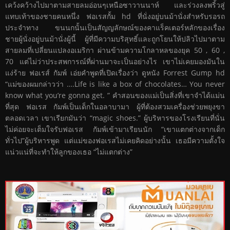
เคว้งคว้างไปมาตามสายลมอ่อนๆเหนือซาวานนาห์ และร่วงลงพริ้วสู่
แทบเท้าของชายคนหนึ่ง ฟอเรสกั้ม hd ที่นั่งอยู่บนม้านั่งสำหรับรอรถ
ประจำทาง ขนนกนั้นเป็นสัญญลักษณ์ของคาแร็คเตอร์หลักของเรื่อง
ชายผู้นั่งอยู่บนม้านั่งผู้นี้ ผู้ที่มีความบริสุทธิ์และถูกโยนให้ปลิวไปมาตาม
สายลมที่เปลี่ยนแปลงอเมริกา ผ่านข้ามความโกลาหลของยุค 50 , 60 ,
70 แต่ไม่ว่าประสพการณ์ที่ผ่านมาจะเป็นอย่างไร เขาไม่เคยมองมันใน
แง่ร้าย ฟอเรส์ กัมพ์ เอ่ยคำพูดที่เปิดเรื่องว่า ดูหนัง Forrest Gump hd
“แม่ของผมกล่าวว่า ….Life is like a box of chocolates… You never
know what you’re gonna get. ” คำสอนของแม่เป็นสิ่งที่เขาจำได้แม่น
ที่สุด ฟอเรส กัมพ์เป็นเด็กในอลาบามา ผู้ที่ต้องสวมเครื่องช่วยพยุงขา
ตลอดเวลา เขาเรียกมันว่า “magic shoes.” ผู้บริหารของโรงเรียนที่นั่น
ไม่ค่อยจะเต็มใจรับฟอเรส กัมพ์เข้ามาเรียนนัก “เขาแตกต่างจากเด็ก
ทั่วไป”ผู้บริหารพูด แต่แม่ของฟอเรสไม่เคยคิดอย่างนั้น เธอมีความตั้งใจ
แน่วแน่ที่จะทำให้ลูกของเธอ “ไม่แตกต่าง”