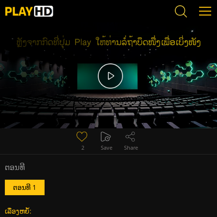
Error loading media: File could not be played
2
Save
Share
ຕອນທີ
ຕອນທີ 1
ເລື່ອງຫຍໍ້: