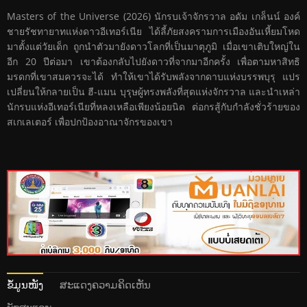
Masters of the Universe (2026) นักรบเจ้าจักรวาล อดัม เกล็นน์ องค์
ชายรัชทายาทแห่งดาวอีเทอร์เนีย ได้ลี้ภัยสงครามการเมืองอันเหี้ยมโหด
มาตั้งแต่วัยเด็ก ถูกนำตัวมายังดาวโลกที่เป็นมาตุภูมิ เมื่อเขาเติบใหญ่ใน
อีก 20 ปีต่อมา เขาต้องกลับไปยังดาวที่จากมาอีกครั้ง เพื่อตามหาสิทธิ
มรดกที่เขาสมควรจะได้ ทำให้เขาได้รับพลังจากดาบแห่งบรรพบุรุ แปร
เปลี่ยนให้กลายเป็น ฮี-แมน บุรุษผู้ทรงพลังที่สุดแห่งจักรวาล และนำเหล่า
นักรบแห่งอีเทอร์เนียที่หลงเหลือเพียงน้อยนิด ต่อกรสู้กับกำลังชั่วร้ายของ
สเกเลเตอร์ เพื่อปกป้องอาณาจักรของเขา
ຂໍ້ມູນໜັງ
ສະແດງຄວາມຄິດເຫັນ