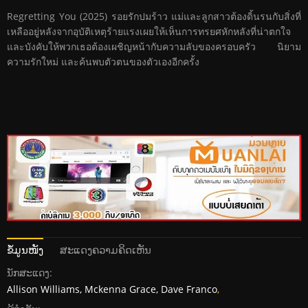
Regretting You (2025) รอยรักปมร้าว แม่และลูกสาวต้องดิ้นรนกับสิ่งที่
เหลืออยู่หลังจากอุบัติเหตุร้ายแรงเผยให้เห็นการทรยศหักหลังที่น่าตกใจ
และบังคับให้พวกเธอต้องเผชิญหน้ากับความลับของครอบครัว นิยาม
ความรักใหม่ และค้นพบตัวตนของตัวเองอีกครั้ง
ຂໍ້ມູນໜັງ
ສະແດງຄວາມຄິດເຫັນ
ນັກສະແດງ:
Allison Williams, Mckenna Grace, Dave Franco
,