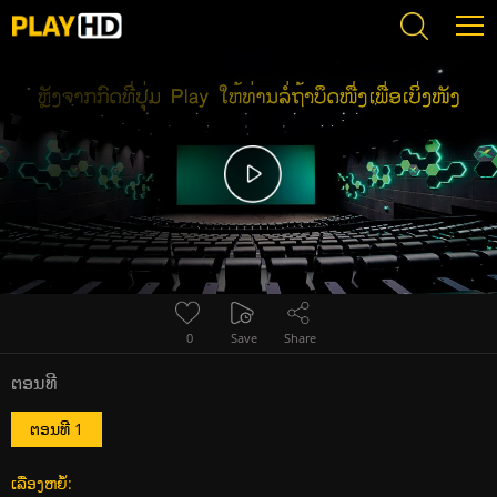
Error loading media: File could not be played
0
Save
Share
ຕອນທີ
ຕອນທີ 1
ເລື່ອງຫຍໍ້: