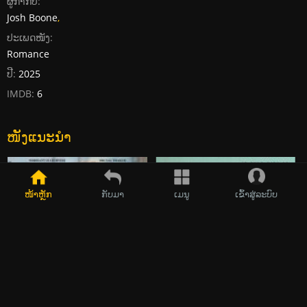
ຜູ້ກໍາກັບ:
Josh Boone
,
ປະເພດໜັງ:
Romance
ປີ:
2025
IMDB:
6
ໜັງແນະນໍາ
2026
2025
ໜ້າຫຼັກ
ກັບມາ
ເມນູ
ເຂົ້າສູ່ລະບົບ