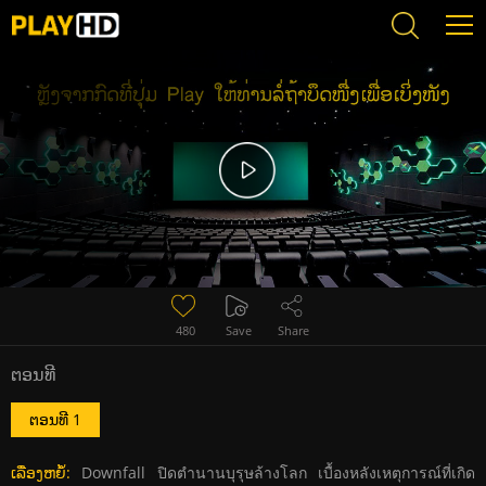
Error loading media: File could not be played
480
Save
Share
ຕອນທີ
ຕອນທີ 1
ເລື່ອງຫຍໍ້:
Downfall ปิดตำนานบุรุษล้างโลก เบื้องหลังเหตุการณ์ที่เกิด