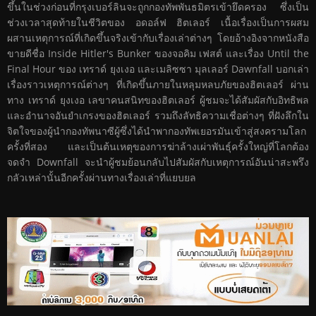
ขึ้นในช่วงก่อนที่กรุงเบอร์ลินจะถูกกองทัพพันธมิตรเข้ายึดครอง ซึ่งเป็น
ช่วงเวลาสุดท้ายในชีวิตของ อดอล์ฟ ฮิตเลอร์ เนื้อเรื่องเป็นการผสม
ผสานเหตุการณ์ที่เกิดขึ้นจริงเข้ากับเรื่องเล่าต่างๆ โดยอ้างอิงจากหนังสือ
ขายดีชื่อ Inside Hitler's Bunker ของจอคิม เฟสต์ และเรื่อง Until the
Final Hour ของ เทราด์ ยุงเงอ และเมลิซซา มุลเลอร์ Dawnfall บอกเล่า
เรื่องราวเหตุการณ์ต่างๆ ที่เกิดขึ้นภายในหลุมหลบภัยของฮิตเลอร์ ผ่าน
ทาง เทราด์ ยุงเงอ เลขาคนสนิทของฮิตเลอร์ ผู้ชมจะได้สัมผัสกับอิทธิพล
และอำนาจอันยำเกรงของฮิตเลอร์ รวมถึงลัทธิความเชื่อต่างๆ ที่ฝังลึกใน
จิตใจของผู้นำกองทัพนาซีผู้ซึ่งได้นำพากองทัพเยอรมันเข้าสู่สงครามโลก
ครั้งที่สอง และเป็นต้นเหตุของการฆ่าล้างเผ่าพันธุ์ครั้งใหญ่ที่โลกต้อง
จดจำ Downfall จะนำผู้ชมย้อนกลับไปสัมผัสกับเหตุการณ์อันน่าสะพรึง
กลัวเหล่านั้นอีกครั้งผ่านทางเรื่องเล่าที่แยบยล