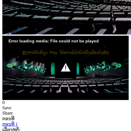
Error loading media: File could not be played
0
Save
Share
ຕອນທີ
ຕອນທີ 1
ເລື່ອງຫຍໍ້: