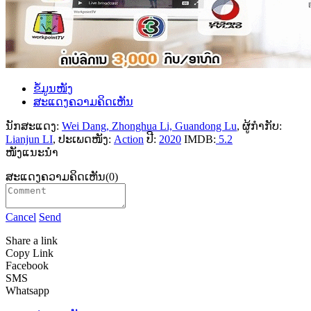
ຂໍ້ມູນໜັງ
ສະແດງຄວາມຄິດເຫັນ
ນັກສະແດງ:
Wei Dang, Zhonghua Li, Guandong Lu
,
ຜູ້ກໍາກັບ:
Lianjun LI
,
ປະເພດໜັງ:
Action
ປີ:
2020
IMDB:
5.2
ໜັງແນະນໍາ
ສະແດງຄວາມຄິດເຫັນ
(0)
Cancel
Send
Share a link
Copy Link
Facebook
SMS
Whatsapp