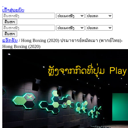
ເຂົ້າສູ່ລະບົບ
ຄົ້ນຫາ
ຄົ້ນຫາ
ແອັກຊັນ
/
Hong Boxing (2020) ปรมาจารย์หมัดเมา (พากย์ไทย)-
Hong Boxing (2020)