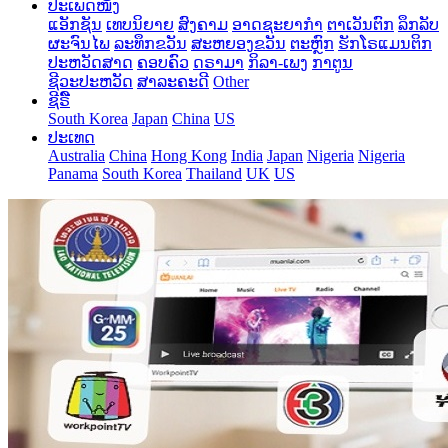
ປະເພດໜັງ
ແອັກຊັນ
ເທບນິຍາຍ
ສົງຄາມ
ອາດຊະຍາກໍາ
ຕາເວັນຕົກ
ລຶກລັບ
ຜະຈົນໄພ
ລະທຶກຂວັນ
ສະຫຍອງຂວັນ
ຕະຫຼົກ
ຮັກໂຣແມນຕິກ
ປະຫວັດສາດ
ຄອບຄົວ
ດຣາມາ
ກິລາ-ເພງ
ກາຕູນ
ຊີວະປະຫວັດ
ສາລະຄະດີ
Other
ຊີຣີ໌
South Korea
Japan
China
US
ປະເທດ
Australia
China
Hong Kong
India
Japan
Nigeria
Nigeria
Panama
South Korea
Thailand
UK
US