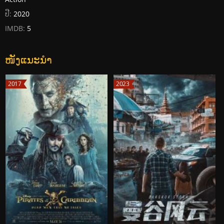
ປີ:
2020
IMDB:
5
ໜັງແນະນໍາ
2017
2023