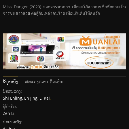
Miss Danger (2020) ยอดจารชนสาว เมื่อสะใภ้สาวสุดเซ็กซี่กลายเป็น
จารชนสาวสวย ต่อสู้กับเหล่าคนร้าย เพื่อแก้แค้นให้คนรัก
ຂໍ້ມູນໜັງ
ສະແດງຄວາມຄິດເຫັນ
ນັກສະແດງ:
Shi Enling, En Jing, Li Kai
,
ຜູ້ກໍາກັບ:
Zen Li
,
ປະເພດໜັງ:
Action