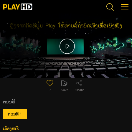
Error loading media: File could not be played
3
Save
Share
ຕອນທີ
ຕອນທີ 1
ເລື່ອງຫຍໍ້: