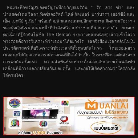
หนังระทึกขวัญสยองขวัญระทึกขวัญอเมริกัน " รัก ลวง ฆ่า" และ
นำแสดงโดย วิลลา ฟิตซ์เจอรัลด์, ไคล์ กัลเนอร์, บาร์บารา เฮอร์ชีย์ และ
เอ็ด เบกลีย์ จูเนียร์ พร้อมด้วยนักแสดงสมทบอีกมากมาย ติดตามเรื่องราว
ของผู้หญิงนิรนามคนหนึ่งที่กำลังหนีจากร่างชายที่น่าหวาดกลัว ฆาตกร
ต่อเนื่องที่รู้จักกันในชื่อ The Demon ระหว่างหลบหนีหญิงสาวเข้าใจว่า
ทางรอดคือการวิเคราะห์ว่าเธอมาได้อย่างไร เธอจึงย้อนเวลากลับไปใน
ประวัติศาสตร์เพื่อวิเคราะห์ช่วงเวลาที่ทั้งคู่พบกันในรถ โดยเธอเผยว่า
เธอสนุกไปกับสถานการณ์ทางเพศที่ถือได้ว่าเป็น ในทางที่ผิด แต่หลังจาก
การพบกันครั้งแรก ความสัมพันธ์ระหว่างทั้งสองกลับกลายเป็นพลังขับ
เคลื่อนที่มีการแลกเปลี่ยนกันบ่อยครั้ง และก่อให้เกิดคำถามว่าใครกำลัง
ไล่ตามใคร