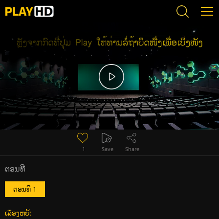
Error loading media: File could not be played
1
Save
Share
ຕອນທີ
ຕອນທີ 1
ເລື່ອງຫຍໍ້: