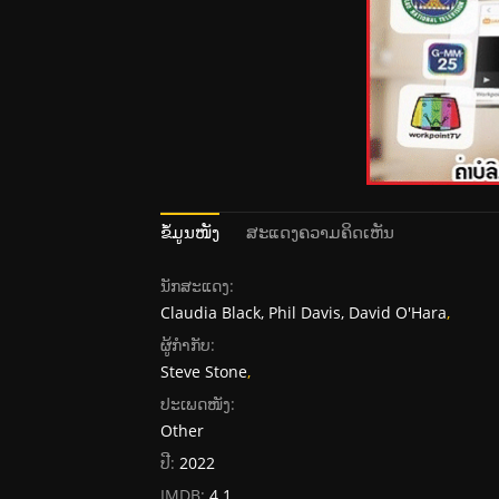
ຂໍ້ມູນໜັງ
ສະແດງຄວາມຄິດເຫັນ
ນັກສະແດງ:
Claudia Black, Phil Davis, David O'Hara
,
ຜູ້ກໍາກັບ:
Steve Stone
,
ປະເພດໜັງ:
Other
ປີ:
2022
IMDB:
4.1