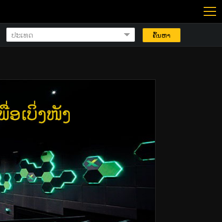
ຄົ້ນຫາ