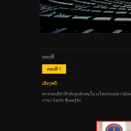
ຕອນທີ
ຕອນທີ 1
ເລື່ອງຫຍໍ້:
ทรงกลมสีดำลึกลับถูกค้นพบในวงโคจรของดาวอังคาร
ภาษา Earth ที่เคยรู้จัก