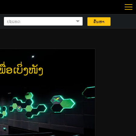
ຄົ້ນຫາ