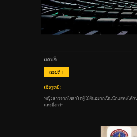
ຕອນທີ
ຕອນທີ 1
ເລື່ອງຫຍໍ້:
หญิงสาวจากโซเวโตผู้ใฝ่ฝันอยากเป็นนักแสดงได้รั
แพงยิ่งกว่า