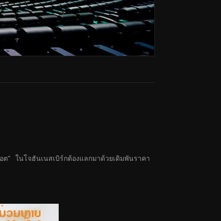
วฮอต” ในโจฮันเนสเบิร์กต้องแลกมาด้วยเดิมพันราคา