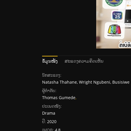
ຂໍ້ມູນໜັງ
ສະແດງຄວາມຄິດເຫັນ
ນັກສະແດງ:
Natasha Thahane, Wright Ngubeni, Busisiwe 
ຜູ້ກໍາກັບ:
Thomas Gumede
,
ປະເພດໜັງ:
Drama
ປີ:
2020
IMDB:
4,8