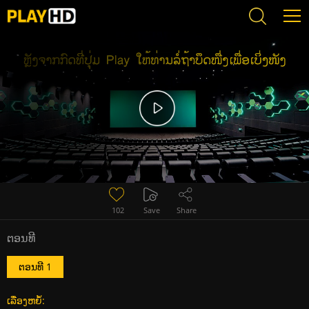
Error loading media: File could not be played
102
Save
Share
ຕອນທີ
ຕອນທີ 1
ເລື່ອງຫຍໍ້: