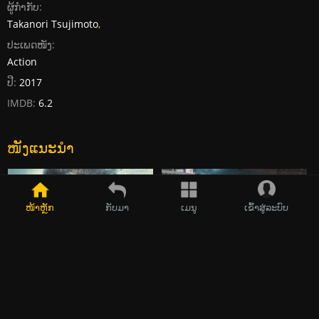
ຜູ້ກໍາກັບ:
Takanori Tsujimoto
,
ປະເພດໜັງ:
Action
ປີ:
2017
IMDB:
6.2
ໜັງແນະນໍາ
2017
2023
ໜ້າຫຼັກ
ກັບມາ
ເມນູ
ເຂົ້າສູ່ລະບົບ