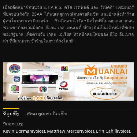
เมื่ออดีตสมาชิกหน่วย S.T.A.R.S. คริส เรดฟิลด์ และ รีเบ็คก้า แชมเบอร์
ที่ปัจจุบันสังกัด BSAA ได้พบเหตุการณ์คนตายคืนชีพ และบ้าคลั่งทำร้าย
ผู้คนในมหานครนิวยอร์ก ซึ่งเกิดจากไวรัสชนิดใหม่ที่ไม่เคยเจอมาก่อน
พวกเขาต้องร่วมมือกับ ลีออน เอส เคนเนดี้ ที่ปัจจุบันเป็นเจ้าหน้าที่พิเศษ
ของรัฐบาล เพื่อตามจับ เกลน เอเรียส หัวหน้าคนใหม่ของ นีโอ อัมเบรล
ล่า ที่มีแผนการชั่วร้ายในการล้างโลก!!!
ຂໍ້ມູນໜັງ
ສະແດງຄວາມຄິດເຫັນ
ນັກສະແດງ:
Kevin Dorman(voice), Matthew Mercer(voice), Erin Cahill(voice)
,