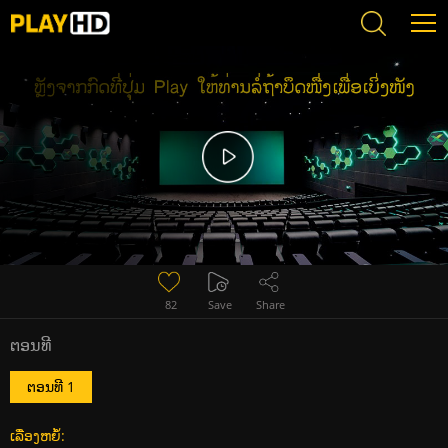
Error loading media: File could not be played
82
Save
Share
ຕອນທີ
ຕອນທີ 1
ເລື່ອງຫຍໍ້: