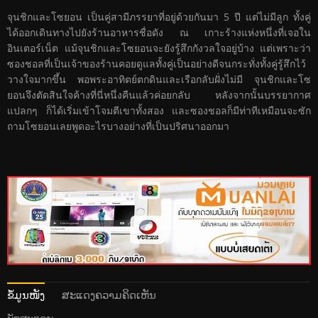
จุนชิกและโซยอน เป็นคู่สามีภรรยาที่อยู่ด้วยกันมา 5 ปี แต่ไม่มีลูก ทั้งคู่
ได้ออกเดินทางไปยังร้านอาหารชื่อดัง ณ เกาะร้างแห่งหนึ่งที่เจอใน
อินเตอร์เน็ต แม้จุนชิกและโซยอนจะยังรู้สึกกังวลใจอยู่บ้าง แต่เพราะว่า
ซองชอลที่เป็นเจ้าของร้านคอยดูแลทั้งคู่เป็นอย่างดีจนกระทั่งทั้งคู่รู้สึกไว้
วางใจมากขึ้น พอพระอาทิตย์ตกดินและเรือกลับฝั่งไม่มี จุนชิกและโซ
ยอนจึงตัดสินใจค้างที่นี่หนึ่งคืนแล้วค่อยกลับ หลังจากนั้นบรรยากาศ
แปลกๆ ก็ได้เริ่มเข้าโจมตีเขาทั้งสอง และซองชอลก็มีท่าทีเหมือนจะซัก
ถามโซยอนเลยพูดอะไรบางอย่างที่เป็นปริศนาออกมา
ຂໍ້ມູນໜັງ
ສະແດງຄວາມຄິດເຫັນ