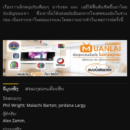
เรื่องราวเด็กหนุ่มกับเพื่อนๆ มาร์แชล และ เอมี่ได้ฟื้นคืนชีพขึ้นมาโดย
บังเอิญของเขา ซึ่งเขานั้นได้ปล่อยมัมมี่ออกจากโลงศพของมันในช่วง
ก่อน เนื่องจากเขาในตอนแรกและโดยความน่ากลัวในเหตุการณ์ครั้งนี้
ຂໍ້ມູນໜັງ
ສະແດງຄວາມຄິດເຫັນ
ນັກສະແດງ:
Phil Wright; Malachi Barton; Jordana Largy
,
ຜູ້ກໍາກັບ:
Alex Zamm
,
ປະເພດໜັງ: