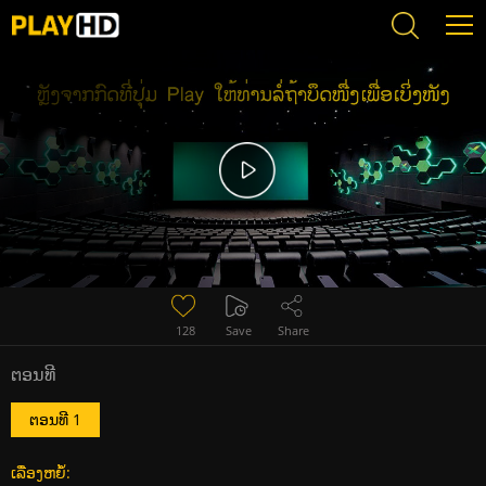
Error loading media: File could not be played
128
Save
Share
ຕອນທີ
ຕອນທີ 1
ເລື່ອງຫຍໍ້: