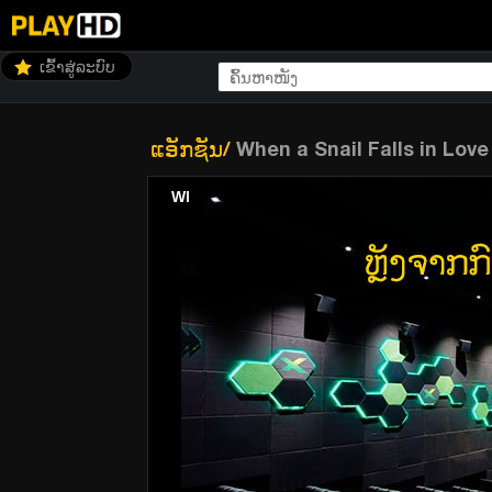
ເຂົ້າສູ່ລະບົບ
ແອັກຊັນ
/
When a Snail Falls in Love
When a Snail Falls in Love (ซับไทย)