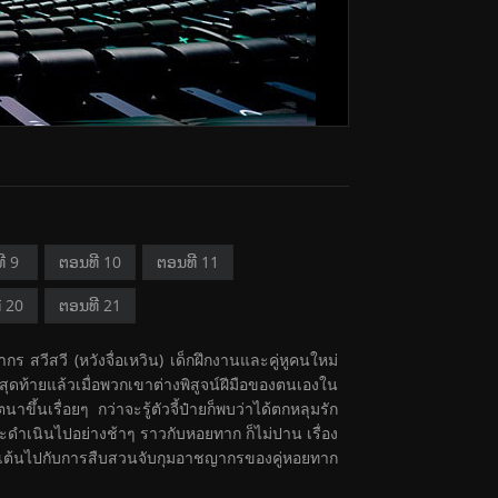
ີ 9
ຕອນທີ 10
ຕອນທີ 11
ີ 20
ຕອນທີ 21
สวีสวี (หวังจื่อเหวิน) เด็กฝึกงานและคู่หูคนใหม่
ุดท้ายแล้วเมื่อพวกเขาต่างพิสูจน์ฝีมือของตนเองใน
ึ้นเรื่อยๆ กว่าจะรู้ตัวจี้ป๋ายก็พบว่าได้ตกหลุมรัก
จะดำเนินไปอย่างช้าๆ ราวกับหอยทาก ก็ไม่ปาน เรื่อง
นเต้นไปกับการสืบสวนจับกุมอาชญากรของคู่หอยทาก