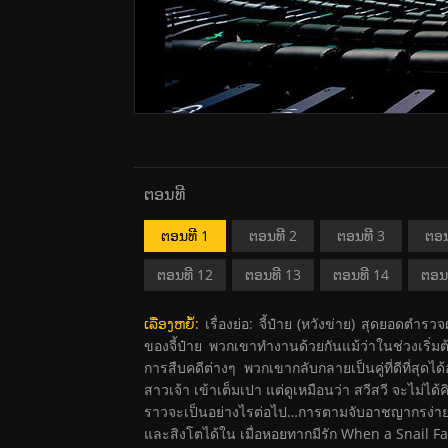
ຕອນທີ
ຕອນທີ 1
ຕອນທີ 2
ຕອນທີ 3
ຕອນ
ຕອນທີ 12
ຕອນທີ 13
ຕອນທີ 14
ຕອນ
ເລື່ອງຫຍໍ້:
เรื่องย่อ: จี้ป๋าย (หวังข่าย) สุดยอดต
ของจี้ป๋าย พวกเขาทำงานด้วยกันแม้ว่าในช่วงเริ่ม
การสืบคดีต่างๆ พวกเขากลับกลายเป็นคู่ที่ดีที่สุดไ
สาวเจ้า เข้าเต็มเปา แต่ดูเหมือนว่า สวีสวี จะไม่
ราวจะเป็นอย่างไรต่อไป…การตามจับอาชญากรง่ายก
และสิงโตได้ใน เมื่อหอยทากมีรัก When a Snail Fa