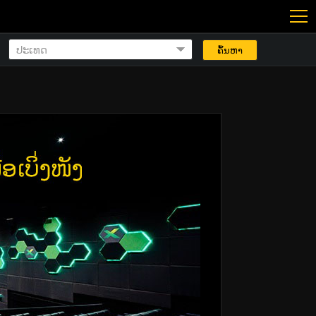
ຄົ້ນຫາ