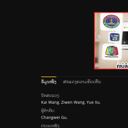
ຂໍ້ມູນໜັງ
ສະແດງຄວາມຄິດເຫັນ
ນັກສະແດງ:
Kai Wang
,
Ziwen Wang
,
Yue Xu
,
ຜູ້ກໍາກັບ:
Changwei Gu
,
ປະເພດໜັງ: