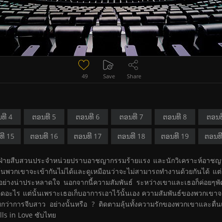
49
Save
Share
ທີ 4
ຕອນທີ 5
ຕອນທີ 6
ຕອນທີ 7
ຕອນທີ 8
ຕອນທ
ທີ 15
ຕອນທີ 16
ຕອນທີ 17
ຕອນທີ 18
ຕອນທີ 19
ຕອນທ
ำรวจฝ่ายสืบสวนประจำหน่วยปราบอาชญากรรมร้ายแรง และนักวิเคราะห์อาชญากร 
ต้นพวกเขาจะเข้ากันไม่ได้และดูเหมือนว่าจะไม่สามารถทำงานด้วยกันได้ แต่ส
ด้อย่างน่าประหลาดใจ นอกจากนี้ความสัมพันธ์ ระหว่างเขาและเธอก็ค่อยๆพัตนาข
ได้คิดอะไร แต่นั้นเพราะเธอเก็บอาการเอาไว้นั้นเอง ความสัมพันธ์ของพวกเขา
ว่าการจีบสาว อย่างนั้นหรือ ? ติดตามลุ้นทั้งความรักของพวกเขาและตื่
lls in Love ซับไทย