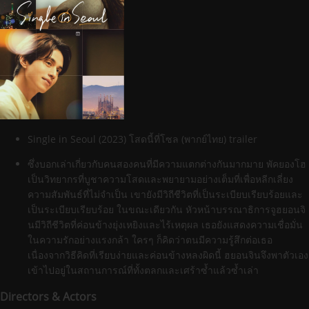
Single in Seoul (2023) โสดนี้ที่โซล (พากย์ไทย) trailer
ซึ่งบอกเล่าเกี่ยวกับคนสองคนที่มีความแตกต่างกันมากมาย พัคยองโฮ
เป็นวิทยากรที่บูชาความโสดและพยายามอย่างเต็มที่เพื่อหลีกเลี่ยง
ความสัมพันธ์ที่ไม่จำเป็น เขายังมีวิถีชีวิตที่เป็นระเบียบเรียบร้อยและ
เป็นระเบียบเรียบร้อย ในขณะเดียวกัน หัวหน้าบรรณาธิการจูฮยอนจิ
นมีวิถีชีวิตที่ค่อนข้างยุ่งเหยิงและไร้เหตุผล เธอยังแสดงความเชื่อมั่น
ในความรักอย่างแรงกล้า ใครๆ ก็คิดว่าตนมีความรู้สึกต่อเธอ
เนื่องจากวิธีคิดที่เรียบง่ายและค่อนข้างหลงผิดนี้ ฮยอนจินจึงพาตัวเอง
เข้าไปอยู่ในสถานการณ์ที่ทั้งตลกและเศร้าซ้ำแล้วซ้ำเล่า
Directors & Actors