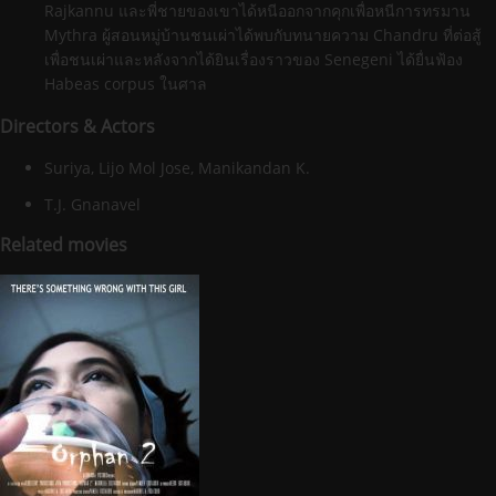
Rajkannu และพี่ชายของเขาได้หนีออกจากคุกเพื่อหนีการทรมาน
Mythra ผู้สอนหมู่บ้านชนเผ่าได้พบกับทนายความ Chandru ที่ต่อสู้
เพื่อชนเผ่าและหลังจากได้ยินเรื่องราวของ Senegeni ได้ยื่นฟ้อง
Habeas corpus ในศาล
Directors & Actors
Suriya, Lijo Mol Jose, Manikandan K.
T.J. Gnanavel
Related movies