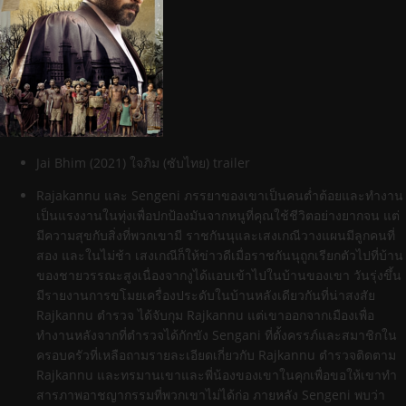
Jai Bhim (2021) ใจภิม (ซับไทย) trailer
Rajakannu และ Sengeni ภรรยาของเขาเป็นคนต่ำต้อยและทำงาน
เป็นแรงงานในทุ่งเพื่อปกป้องมันจากหนูที่คุณใช้ชีวิตอย่างยากจน แต่
มีความสุขกับสิ่งที่พวกเขามี ราชกันนุและเสงเกณีวางแผนมีลูกคนที่
สอง และในไม่ช้า เสงเกณีก็ให้ข่าวดีเมื่อราชกันนุถูกเรียกตัวไปที่บ้าน
ของชายวรรณะสูงเนื่องจากงูได้แอบเข้าไปในบ้านของเขา วันรุ่งขึ้น
มีรายงานการขโมยเครื่องประดับในบ้านหลังเดียวกันที่น่าสงสัย
Rajkannu ตำรวจ ได้จับกุม Rajkannu แต่เขาออกจากเมืองเพื่อ
ทำงานหลังจากที่ตำรวจได้กักขัง Sengani ที่ตั้งครรภ์และสมาชิกใน
ครอบครัวที่เหลือถามรายละเอียดเกี่ยวกับ Rajkannu ตำรวจติดตาม
Rajkannu และทรมานเขาและพี่น้องของเขาในคุกเพื่อขอให้เขาทำ
สารภาพอาชญากรรมที่พวกเขาไม่ได้ก่อ ภายหลัง Sengeni พบว่า