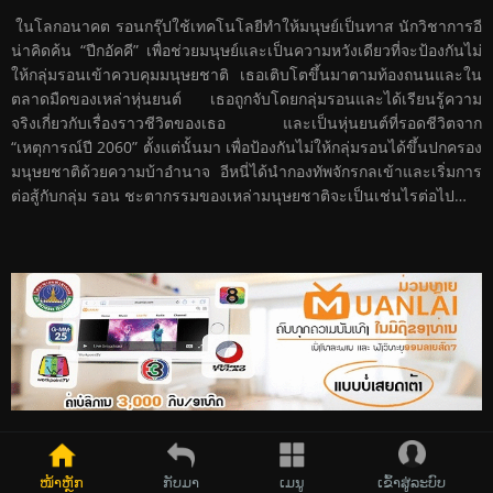
ในโลกอนาคต รอนกรุ๊ปใช้เทคโนโลยีทำให้มนุษย์เป็นทาส นักวิชาการอี
น่าคิดค้น “ปีกอัคคี” เพื่อช่วยมนุษย์และเป็นความหวังเดียวที่จะป้องกันไม่
ให้กลุ่มรอนเข้าควบคุมมนุษยชาติ เธอเติบโตขึ้นมาตามท้องถนนและใน
ตลาดมืดของเหล่าหุ่นยนต์ เธอถูกจับโดยกลุ่มรอนและได้เรียนรู้ความ
จริงเกี่ยวกับเรื่องราวชีวิตของเธอ และเป็นหุ่นยนต์ที่รอดชีวิตจาก
“เหตุการณ์ปี 2060” ตั้งแต่นั้นมา เพื่อป้องกันไม่ให้กลุ่มรอนได้ขึ้นปกครอง
มนุษยชาติด้วยความบ้าอำนาจ อีหนี่ได้นำกองทัพจักรกลเข้าและเริ่มการ
ต่อสู้กับกลุ่ม รอน ชะตากรรมของเหล่ามนุษยชาติจะเป็นเช่นไรต่อไป…
ຂໍ້ມູນໜັງ
ສະແດງຄວາມຄິດເຫັນ
ໜ້າຫຼັກ
ກັບມາ
ເມນູ
ເຂົ້າສູ່ລະບົບ