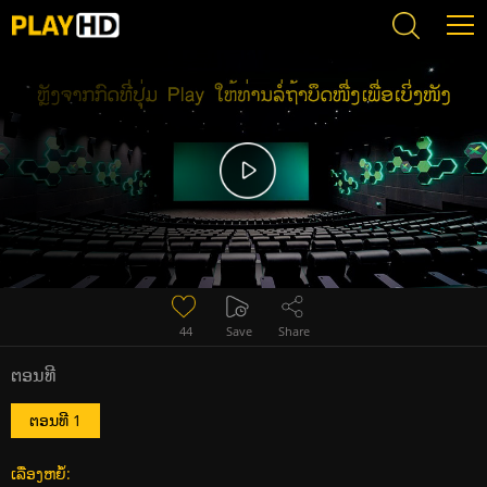
The Red Sparrow (2022) ปฏิบัติการพิทักษ์นกเพลิง (พากย์ไทย)
44
Save
Share
ຕອນທີ
ຕອນທີ 1
ເລື່ອງຫຍໍ້: